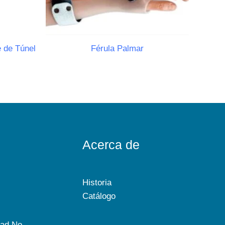
 de Túnel
Férula Palmar
Acerca de
Historia
Catálogo
dad No.