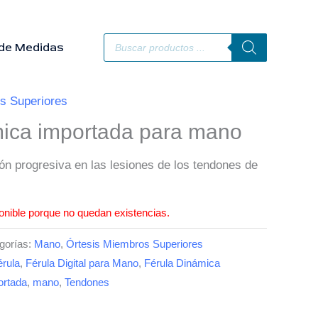
Búsqueda
de
de Medidas
productos
s Superiores
mica importada para mano
ión progresiva en las lesiones de los tendones de
onible porque no quedan existencias.
gorías:
Mano
,
Órtesis Miembros Superiores
érula
,
Férula Digital para Mano
,
Férula Dinámica
ortada
,
mano
,
Tendones