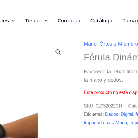
ales
Tienda
Contacto
Catálogo
Toma 
Mano
,
Órtesis Miembro
Férula Diná
Favorece la rehabilitac
la mano y dedos.
Este producto no está disp
SKU:
02052022CH
Cate
Etiquetas:
Dedos
,
Digital
,
f
Importada para Mano
,
Imp