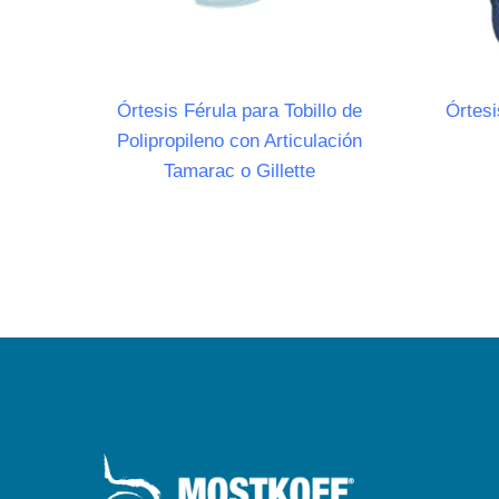
Órtesis Férula para Tobillo de
Órtesi
Polipropileno con Articulación
Tamarac o Gillette