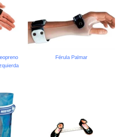
Neopreno
Férula Palmar
zquierda