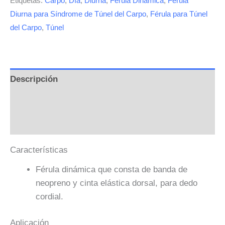
Etiquetas:
Carpo
,
Día
,
Diurna
,
Férula Dinámica
,
Férula
Diurna para Síndrome de Túnel del Carpo
,
Férula para Túnel
del Carpo
,
Túnel
Descripción
Información adicional
Valoraciones (0)
Características
Férula dinámica que consta de banda de
neopreno y cinta elástica dorsal, para dedo
cordial.
Aplicación