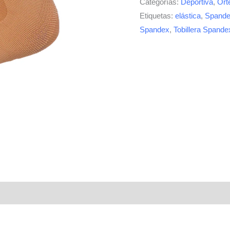
Categorías:
Deportiva
,
Órt
Etiquetas:
elástica
,
Spand
Spandex
,
Tobillera Spande
ones (0)