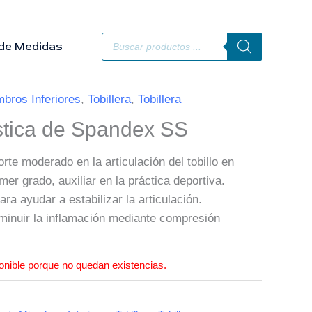
Búsqueda
de
de Medidas
productos
bros Inferiores
,
Tobillera
,
Tobillera
ástica de Spandex SS
rte moderado en la articulación del tobillo en
er grado, auxiliar en la práctica deportiva.
ra ayudar a estabilizar la articulación.
minuir la inflamación mediante compresión
onible porque no quedan existencias.