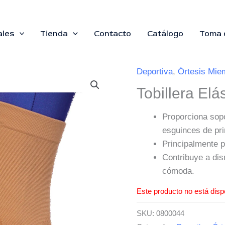
ales
Tienda
Contacto
Catálogo
Toma 
Deportiva
,
Órtesis Miem
Tobillera El
Proporciona sopo
esguinces de prim
Principalmente pa
Contribuye a dis
cómoda.
Este producto no está disp
SKU:
0800044