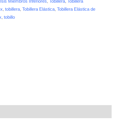
esis Miembros Inferiores
,
Tobillera
,
Tobillera
ex
,
tobillera
,
Tobillera Elástica
,
Tobillera Elástica de
x
,
tobillo