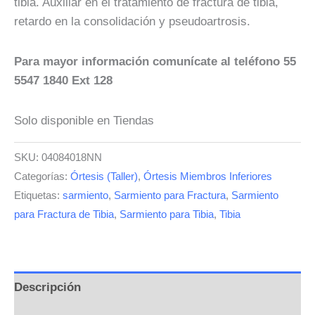
tibia. Auxiliar en el tratamiento de fractura de tibia,
retardo en la consolidación y pseudoartrosis.
Para mayor información comunícate al teléfono 55
5547
1840 Ext 128
Solo disponible en Tiendas
SKU:
04084018NN
Categorías:
Órtesis (Taller)
,
Órtesis Miembros Inferiores
Etiquetas:
sarmiento
,
Sarmiento para Fractura
,
Sarmiento
para Fractura de Tibia
,
Sarmiento para Tibia
,
Tibia
Descripción