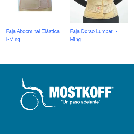
Faja Abdominal Elástica
Faja Dorso Lumbar I-
I-Ming
Ming