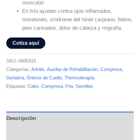
muscular.
En frío ayudan contra ojos inflamados,
moretones, síndrome del túnel carpiano, fiebre,
pies cansados, dolor de cabeza y migraña.
Cotiza aquí
SKU:
0600315
Categorías:
Artritis
,
Auxiliar de Rehabilitación
,
Compresa
,
Geriatría
,
Órtesis de Cuello
,
Thermoterapía
Etiquetas:
Calor
,
Compresa
,
Frio
,
Semillas
Descripción
Información adicional