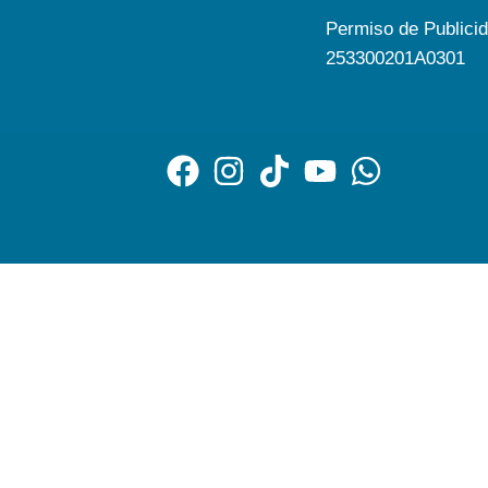
Permiso de Publici
253300201A0301