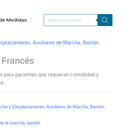
Búsqueda
de
de Medidas
productos
splazamiento
,
Auxiliares de Marcha
,
Bastón
,
 Francés
o para pacientes que requieran comodidad y
se.
cha y Desplazamiento
,
Auxiliares de Marcha
,
Bastón
,
 de la marcha
,
bastón