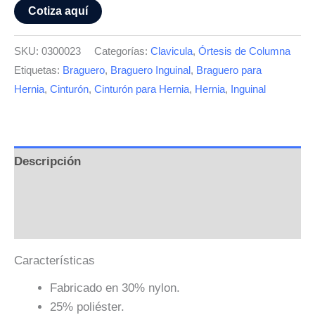
Cotiza aquí
SKU:
0300023
Categorías:
Clavicula
,
Órtesis de Columna
Etiquetas:
Braguero
,
Braguero Inguinal
,
Braguero para
Hernia
,
Cinturón
,
Cinturón para Hernia
,
Hernia
,
Inguinal
Descripción
Información adicional
Valoraciones (0)
Características
Fabricado en 30% nylon.
25% poliéster.