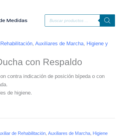
Búsqueda
de
de Medidas
productos
 Rehabilitación
,
Auxiliares de Marcha
,
Higiene y
Ducha con Respaldo
on contra indicación de posición bípeda o con
ada.
des de higiene.
xiliar de Rehabilitación
,
Auxiliares de Marcha
,
Higiene