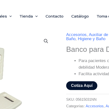
ales
Tienda
Contacto
Catálogo
Toma 
Accesorios
,
Auxiliar de
Baño
,
Higiene y Baño
Banco para 
Para pacientes c
debilidad Moder
Facilita activida
Cotiza Aquí
SKU:
05615031NN
Categorías:
Accesorios
,
Au