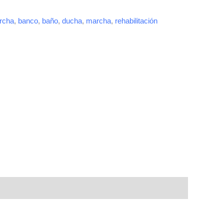
archa
,
banco
,
baño
,
ducha
,
marcha
,
rehabilitación