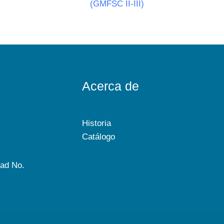
(GMFSC II-III)
Acerca de
Historia
Catálogo
dad No.