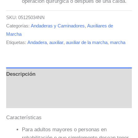
operación quirúrgica o después de una caída.
SKU:
05125034NN
Categorías:
Andaderas y Caminadores
,
Auxiliares de
Marcha
Etiquetas:
Andadera
,
auxiliar
,
auxiliar de la marcha
,
marcha
Descripción
Información adicional
Valoraciones (0)
Características
Para adultos mayores o personas en
rehabilitación o que simplemente desean tener